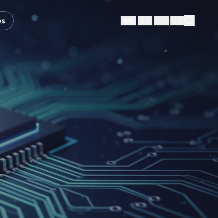
es
KO
EN
ZH
JA
|
|
|