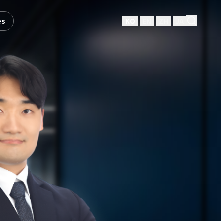
es
KO
EN
ZH
JA
|
|
|